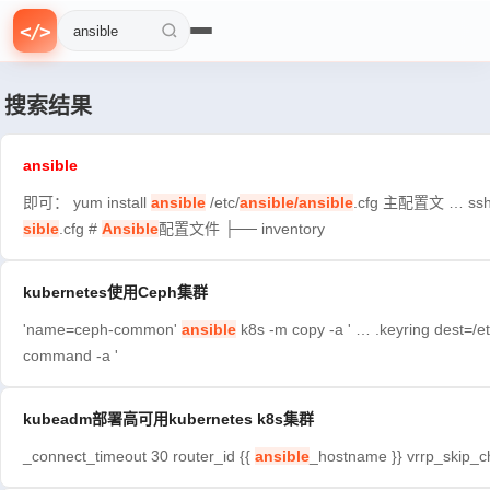
f
=
{
0
>
n
>
}
<
/
>
1
搜索文章
搜索结果
ansible
即可： yum install
ansible
/etc/
ansible/ansible
.cfg 主配置文 … ssh
sible
.cfg #
Ansible
配置文件 ├── inventory
kubernetes使用Ceph集群
'name=ceph-common'
ansible
k8s -m copy -a ' … .keyring dest=/e
command -a '
kubeadm部署高可用kubernetes k8s集群
_connect_timeout 30 router_id {{
ansible
_hostname }} vrrp_skip_