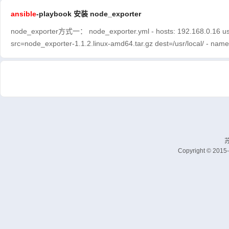
ansible
-playbook 安装 node_exporter
node_exporter方式一： node_exporter.yml - hosts: 192.168.0.16 user: 
src=node_exporter-1.1.2.linux-amd64.tar.gz dest=/usr/local/ - name: c
苏
Copyright © 2015-