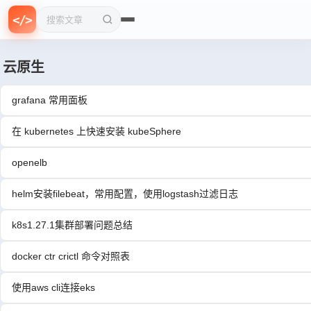
{
f
0
=
>
}
n
1
<
/
>
>
搜索文章
云原生
grafana 常用面板
在 kubernetes 上快速安装 kubeSphere
openelb
helm安装filebeat，常用配置，使用logstash过滤日志
k8s1.27.1集群部署问题总结
docker ctr crictl 命令对照表
使用aws cli连接eks