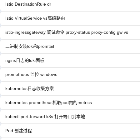
Istio DestinationRule dr
Istio VirtualService vs高级路由
istio-ingressgateway 调试命令 proxy-status proxy-config gw vs
二进制安装loki和promtail
nginx日志的loki面板
prometheus 监控 windows
kubernetes日志收集方案
kubernetes prometheus抓取pod内的metrics
kubectl port-forward k8s 打开端口到本地
Pod 创建过程