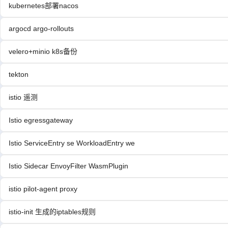
kubernetes部署nacos
argocd argo-rollouts
velero+minio k8s备份
tekton
istio 遥测
Istio egressgateway
Istio ServiceEntry se WorkloadEntry we
Istio Sidecar EnvoyFilter WasmPlugin
istio pilot-agent proxy
istio-init 生成的iptables规则