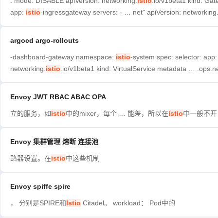
: mode: DISABLE apiVersion: networking.
istio
.io/v1beta1 kind: G
app:
istio
-ingressgateway servers: - … net" apiVersion: networking
argocd argo-rollouts
-dashboard-gateway namespace:
istio
-system spec: selector: app
networking.
istio
.io/v1beta1 kind: VirtualService metadata … .ops.n
Envoy JWT RBAC ABAC OPA
立的服务，如
istio
中的mixer，每个 … 能差，所以在
istio
中一般不开
Envoy 集群管理 熔断 连接池
路器设置。在
istio
中这些机制
Envoy spiffe spire
， 分别是SPIRE和
Istio
Citadel。 workload： Pod中的