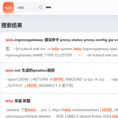
f
{
=
0
>
n
}
>
<
/
>
1
搜索文章
搜索结果
istio
-ingressgateway 调试命令 proxy-status proxy-config gw v
置： ~]# kubectl edit svc -n
istio
-system
istio
-ingressgateway spec:
ingressgateway NAME TYPE CLUSTER … 一： ~]# kubectl edit svc
istio
-init 生成的iptables规则
--dport 15090 -j RETURN -A
ISTIO
_INBOUND -p tcp -m tcp … --dp
_OUTPUT -j
ISTIO
_REDIRECT # 剩下的
Istio
安装 卸载
-started/ 下载
Istio
： curl -L https://
istio
.io/downloadIstio |
ISTIO
_VE
namespace/default labeled … AGE LABELS default Active 202d
ist