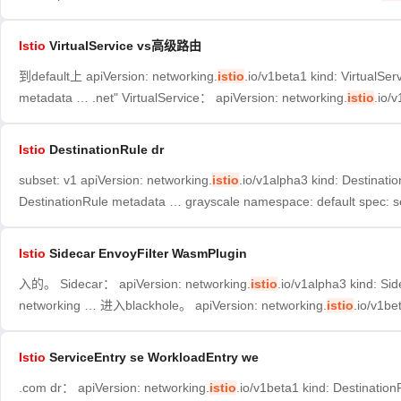
Istio
VirtualService vs高级路由
到default上 apiVersion: networking.
istio
.io/v1beta1 kind: VirtualS
metadata … .net" VirtualService： apiVersion: networking.
istio
.io/
Istio
DestinationRule dr
subset: v1 apiVersion: networking.
istio
.io/v1alpha3 kind: Destinati
DestinationRule metadata … grayscale namespace: default spec: s
Istio
Sidecar EnvoyFilter WasmPlugin
入的。 Sidecar： apiVersion: networking.
istio
.io/v1alpha3 kind: Sid
networking … 进入blackhole。 apiVersion: networking.
istio
.io/v1be
Istio
ServiceEntry se WorkloadEntry we
.com dr： apiVersion: networking.
istio
.io/v1beta1 kind: Destinatio