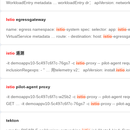
WorkloadEntry metadata … workloadEntry dr： apiVersion: network
Istio
egressgateway
name: egress namespace:
istio
-system spec: selector: app:
istio
-
VirtualService metadata … route: - destination: host:
istio
-egressg
istio
遥测
-it demoappv10-5c497c6f7c-76gs7 -c
istio
-proxy -- pilot-agent 
inclusionRegexps: - " … 用telemetry v2： apiVersion: install.
istio
.i
istio
pilot-agent proxy
-it demoappv10-5c497c6f7c-w25b2 -c
istio
-proxy -- pilot-agent 
GET … -it demoappv10-5c497c6f7c-76gs7 -c
istio
-proxy -- pilot-
tekton