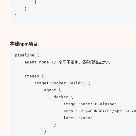
        }

    }

}
构建npm项目：
pipeline {

    agent none // 全局不指定，各阶段独立定义

    stages {

        stage('Docker Build') {

            agent {

                docker {

                    image 'node:18-alpine'     
                    args '-v $WORKSPACE:/app -w
                    label 'java'

                }

            }
