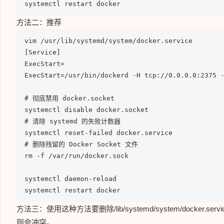
systemctl restart docker
方法二：推荐
vim /usr/lib/systemd/system/docker.service

[Service]

ExecStart=

ExecStart=/usr/bin/dockerd -H tcp://0.0.0.0:2375 -
# 彻底禁用 docker.socket

systemctl disable docker.socket

# 清除 systemd 的失败计数器

systemctl reset-failed docker.service

# 删除残留的 Docker Socket 文件

rm -f /var/run/docker.sock

systemctl daemon-reload

systemctl restart docker
方法三：使用这种方法要删除/lib/systemd/system/docker.servi
则会冲突。