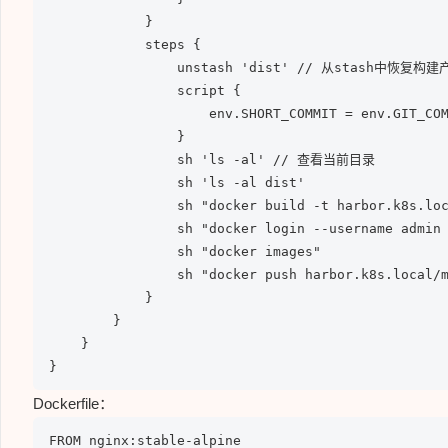
            }

            steps {

                unstash 'dist' // 从stash中恢复构建产
                script {

                    env.SHORT_COMMIT = env.GIT_COM
                }

                sh 'ls -al' // 查看当前目录

                sh 'ls -al dist'

                sh "docker build -t harbor.k8s.loc
                sh "docker login --username admin 
                sh "docker images"

                sh "docker push harbor.k8s.local/m
            }

        }

    }

}
Dockerfile：
FROM nginx:stable-alpine
