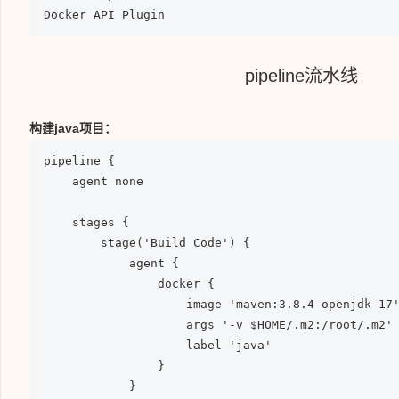
Docker API Plugin
pipeline流水线
构建java项目：
pipeline {

    agent none

    stages {

        stage('Build Code') {

            agent {

                docker {

                    image 'maven:3.8.4-openjdk-17'
                    args '-v $HOME/.m2:/root/.m2'

                    label 'java'

                }

            }
