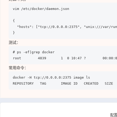
vim /etc/docker/daemon.json

{

  "hosts": ["tcp://0.0.0.0:2375", "unix:///var/run
}
测试：
# ps -ef|grep docker

root        4839       1  0 10:47 ?        00:00:
常用命令：
docker -H tcp://0.0.0.0:2375 image ls

REPOSITORY   TAG       IMAGE ID   CREATED   SIZE
配置