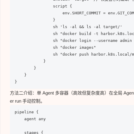
                script {

                    env.SHORT_COMMIT = env.GIT_COM
                }

                sh 'ls -al && ls -al target/'

                sh "docker build -t harbor.k8s.loc
                sh "docker login --username admin 
                sh "docker images"

                sh "docker push harbor.k8s.local/m
            }

        }

    }

}
方法二介绍：单 Agent 多容器（高效但复杂度高）在全局 Agen
er run 手动控制。
pipeline {

    agent any

    stages {
