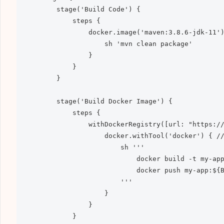
        stage('Build Code') {

            steps {

                docker.image('maven:3.8.6-jdk-11')
                    sh 'mvn clean package'

                }

            }

        }

        stage('Build Docker Image') {

            steps {

                withDockerRegistry([url: "https://
                    docker.withTool('docker') {
                        sh '''

                            docker build -t my-app
                            docker push my-app:${B
                        '''

                    }

                }

            }
