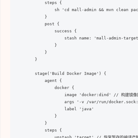
            steps {

                sh 'cd mall-admin && mvn clean pac
            }

            post {

                success {

                    stash name: 'mall-admin-target
                }

            }

        }

        stage('Build Docker Image') {

            agent {

                docker {

                    image 'docker:dind' // 构建
                    args '-v /var/run/docker.soc
                    label 'java'

                }

            }

            steps {

                unstash 'target' // 恢复暂存的编译产物