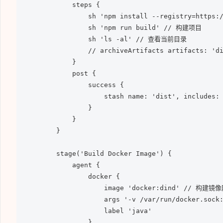
            steps {

                sh 'npm install --registry=https
                sh 'npm run build' // 构建项目

                sh 'ls -al' // 查看当前目录

                // archiveArtifacts artifacts:
            }

            post {

                success {

                    stash name: 'dist', inclu
                }

            }

        }

        stage('Build Docker Image') {

            agent {

                docker {

                    image 'docker:dind' // 构建
                    args '-v /var/run/docker.soc
                    label 'java'

                }
