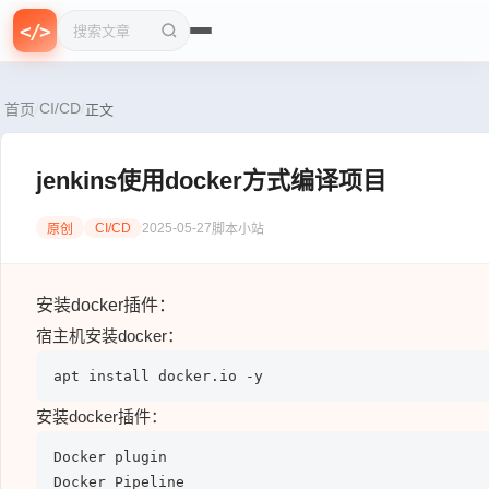
f
{
=
0
>
n
}
<
/
>
>
1
搜索文章
CI/CD
/
/
首页
正文
jenkins使用docker方式编译项目
CI/CD
2025-05-27
原创
脚本小站
安装docker插件：
宿主机安装docker：
apt install docker.io -y
安装docker插件：
Docker plugin

Docker Pipeline
