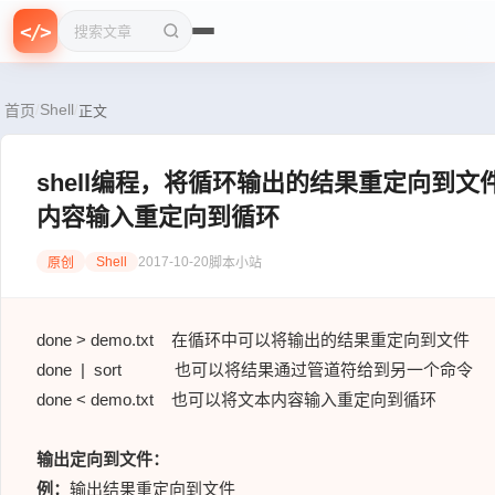
{
f
0
=
>
}
n
<
/
>
1
>
搜索文章
Shell
/
/
首页
正文
shell编程，将循环输出的结果重定向到文
内容输入重定向到循环
Shell
2017-10-20
原创
脚本小站
done > demo.txt 在循环中可以将输出的结果重定向到文件
done | sort 也可以将结果通过管道符给到另一个命令
done < demo.txt 也可以将文本内容输入重定向到循环
输出定向到文件：
例：
输出结果重定向到文件